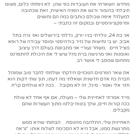
מחדש. השארתי את העובדות כפי שהן.. לא ניפחתי כלום, פשוט
תיבלתי בהומור ורגש את הפניה האישית, זאת שכתובה
למעלה? איפה שכולם כותבים כמה הם נחושים
ופרפקציוניסטיים ובמקום זה כתבתי –
אני בת 24, נולדתי בניו יורק, גדלתי בירושלים ואני גרה בתל
אביב. יש בי נחישות של נזיר בודהיסטי ומוסר עבודה של רופא
מציל חיים…משחר נעוריי אני מתבוננת בעולם דרך עיצוב
ואומנות ואני מרגישה ברת מזל שיש לי את היכולת להתפרנס
מתחום שמסב לי אושר רב.
את שאר הפרטים הטכניים הידקתי ושלחתי לחבר טוב שמנהל
חברת כח אדם חדשנית ושאלתי מה דעתו, תוך שתי דקות הוא
חזר אלי ואמר- סיגל, זה לא מקובל… ככה לא שולחים קו"ח.
מייד אמרתי לאחיינית שלי – מעולה, אם אף אחד לא שולח
ככה קורות חיים, שלך בטוח יבלטו מתוך העשרות שהם
מקבלים.
האחיינית שלי, התלהבה מהנוסח… הבחנתי שהיא ממש
מתרגשת ממנו, אבל היא לא הסכימה לשלוח אותו. "נראה