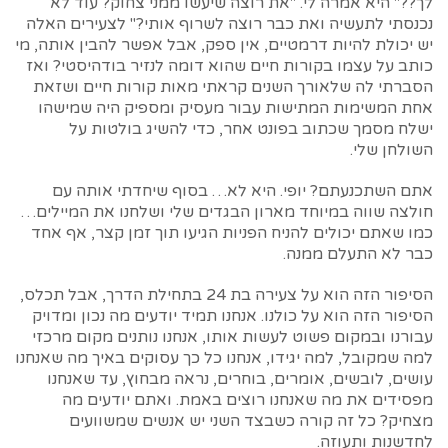
לך??" היא אמרה לי. "את רוצה שיעשו ממני צחוק? עוד לא
נכנסתי לתעשיה ואת כבר רוצה לשרוף אותי?" לצעירים האלה
יש יכולת להיות דרמטיים, אין ספק, אבל אפשר להבין אותה, מי
כותב על עצמו בקורות חיים שהוא דומה לנזיר בודהיסטי? ואז
הסברתי לה שלאורך השנים קראתי מאות קורות חיים ושזאת
אחת המשימות המתישות עבור מעסיק ומספיק היה שמישהו
ישלח מסמך שכתוב בפונט אחר, כדי להשיג בולטות על
השולחן שלי.
אתם השתכנעתם? יופי. היא לא… בסוף שיחדתי אותה עם
חולצה שווה במיוחד מארון הבגדים שלי ושלחנו את המיילים…
כמו שאתם יכולים להניח הפניות הגיעו תוך זמן קצר, אף אחד
כבר לא התעלם ממנה.
הסיפור הזה הוא על צעירה בת 24 בתחילת הדרך, אבל תכלס,
הסיפור הזה הוא על כולנו. אנחנו תמיד יודעים מה נכון ומדויק
עבורנו ובמקום פשוט לעשות אותו, אנחנו נותנים מקום מרכזי
למה שמקובל, למה יגידו, אנחנו כל כך עסוקים באיך מה שאנחנו
עושים, לובשים, אומרים, בוחרים, נראה מבחוץ, עד שאנחנו
מפסידים את מה שאנחנו רוצים באמת. ואתם יודעים מה
מצחיק? כל זה קורה כשבצד השני יש אנשים שמשוועים
לחדשנות ותעוזה.